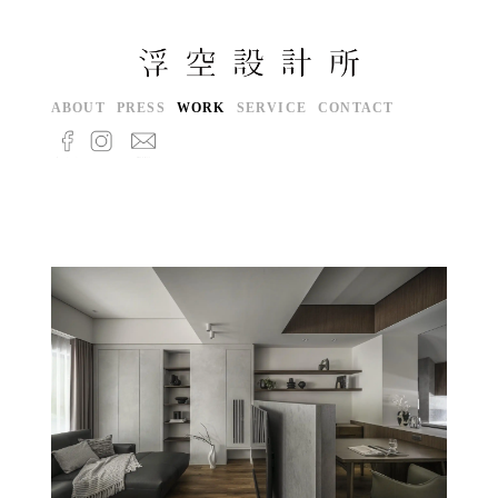
跳
至
主
要
ABOUT
PRESS
WORK
SERVICE
CONTACT
內
容
P
P
a
a
g
g
e
e